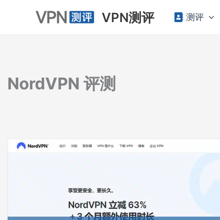
跳
VPN测评
测评
至
内
容
NordVPN 评测